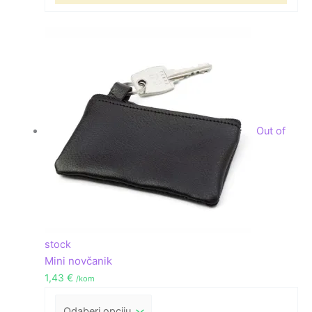
Out of
stock
Mini novčanik
1,43
€
/kom