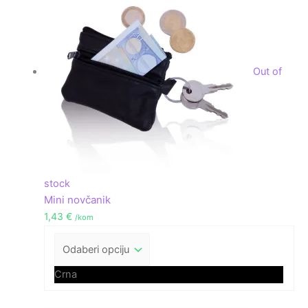
Out of
stock
Mini novčanik
1,43
€
/kom
Crna