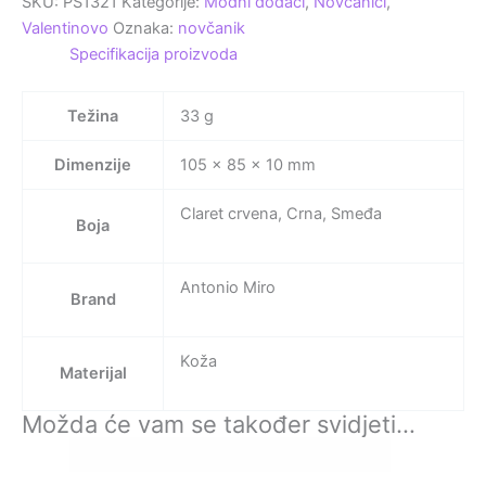
SKU:
PS1321
Kategorije:
Modni dodaci
,
Novčanici
,
Valentinovo
Oznaka:
novčanik
Specifikacija proizvoda
Težina
33 g
Dimenzije
105 × 85 × 10 mm
Claret crvena, Crna, Smeđa
Boja
Antonio Miro
Brand
Koža
Materijal
Možda će vam se također svidjeti…