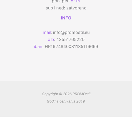
pon-pet:
8-16
sub i ned: zatvoreno
INFO
mail
: info@promostil.eu
oib
: 42551765220
iban
: HR1624840081135119669
Copyright © 2026 PROMOstil
Godina osnivanja 2019.