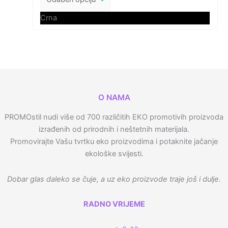
Crna
O NAMA
PROMOstil nudi više od 700 različitih EKO promotivih proizvoda
izrađenih od prirodnih i neštetnih materijala.
Promovirajte Vašu tvrtku eko proizvodima i potaknite jačanje
ekološke svijesti.
Dobar glas daleko se čuje, a uz eko proizvode traje još i dulje.
RADNO VRIJEME