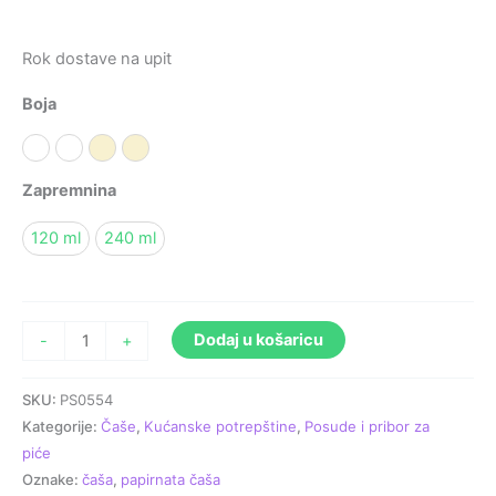
Rok dostave na upit
Boja
Bijela A
Bijela B
Prirodna A
Prirodna B
Zapremnina
120 ml
240 ml
Dodaj u košaricu
-
+
SKU:
PS0554
Kategorije:
Čaše
,
Kućanske potrepštine
,
Posude i pribor za
piće
Oznake:
čaša
,
papirnata čaša