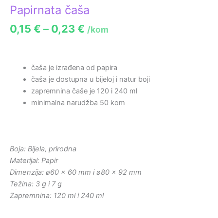
Papirnata čaša
0,15
€
–
0,23
€
/kom
čaša je izrađena od papira
čaša je dostupna u bijeloj i natur boji
zapremnina čaše je 120 i 240 ml
minimalna narudžba 50 kom
Boja: Bijela, prirodna
Materijal: Papir
Dimenzija: ø60 × 60 mm i ø80 × 92 mm
Težina: 3 g i 7 g
Zapremnina: 120 ml i 240 ml