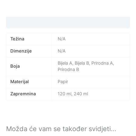
Specifikacija proizvoda
Težina
N/A
Dimenzije
N/A
Bijela A, Bijela B, Prirodna A,
Boja
Prirodna B
Materijal
Papir
Zapremnina
120 ml, 240 ml
Možda će vam se također svidjeti…