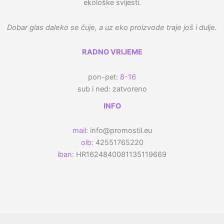
ekološke svijesti.
Dobar glas daleko se čuje, a uz eko proizvode traje još i dulje.
RADNO VRIJEME
pon-pet:
8-16
sub i ned: zatvoreno
INFO
mail
: info@promostil.eu
oib
: 42551765220
iban
: HR1624840081135119669