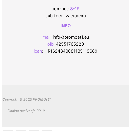
pon-pet:
8-16
sub i ned: zatvoreno
INFO
mail
: info@promostil.eu
oib
: 42551765220
iban
: HR1624840081135119669
Copyright © 2026 PROMOstil
Godina osnivanja 2019.