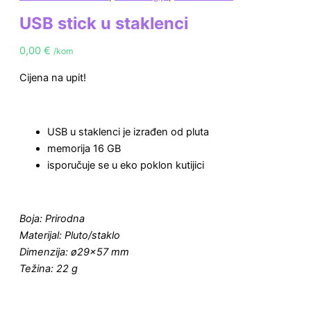
USB stick u staklenci
0,00
€
/kom
Cijena na upit!
USB u staklenci je izrađen od pluta
memorija 16 GB
isporučuje se u eko poklon kutijici
Boja: Prirodna
Materijal: Pluto/staklo
Dimenzija: ø29×57 mm
Težina: 22 g