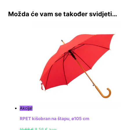
Možda će vam se također svidjeti…
Akcija!
RPET kišobran na štapu, ø105 cm
11,68
€
8,56
€
/kom