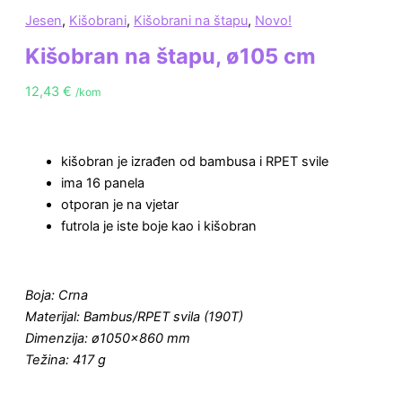
Jesen
,
Kišobrani
,
Kišobrani na štapu
,
Novo!
Kišobran na štapu, ø105 cm
12,43
€
/kom
kišobran je izrađen od bambusa i RPET svile
ima 16 panela
otporan je na vjetar
futrola je iste boje kao i kišobran
Boja: Crna
Materijal: Bambus/RPET svila (190T)
Dimenzija: ø1050×860 mm
Težina: 417 g