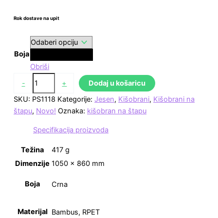
Rok dostave na upit
Boja
Crna
Obriši
-
+
Dodaj u košaricu
SKU:
PS1118
Kategorije:
Jesen
,
Kišobrani
,
Kišobrani na
štapu
,
Novo!
Oznaka:
kišobran na štapu
Specifikacija proizvoda
Težina
417 g
Dimenzije
1050 × 860 mm
Boja
Crna
Materijal
Bambus, RPET