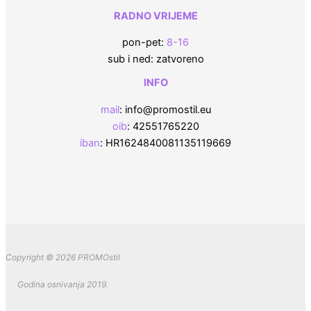
RADNO VRIJEME
pon-pet:
8-16
sub i ned: zatvoreno
INFO
mail
: info@promostil.eu
oib
: 42551765220
iban
: HR1624840081135119669
Copyright © 2026 PROMOstil
Godina osnivanja 2019.