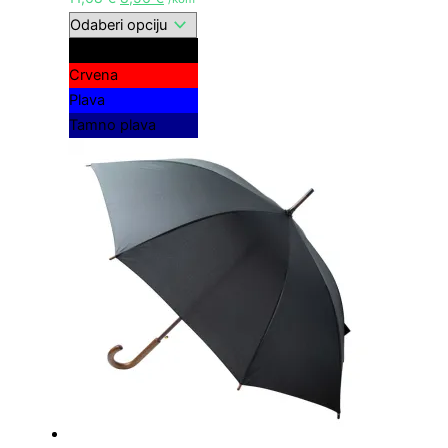
Crna
Crvena
Plava
Tamno plava